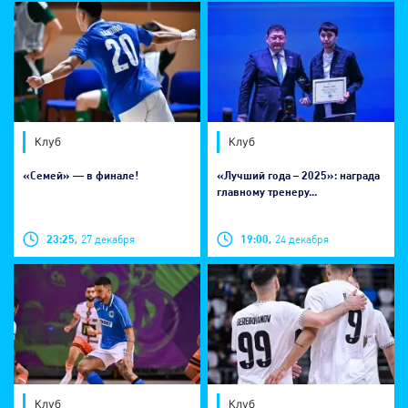
Клуб
Клуб
​«Семей» — в финале!
«Лучший года – 2025»: награда
главному тренеру...
23:25,
27 декабря
19:00,
24 декабря
Клуб
Клуб