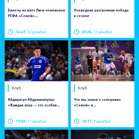
Билеты на матч Лиги чемпионов
Очередная разгромная победа
УЕФА «Семей»...
в сезоне
14:47,
22 декабря
00:26,
13 декабря
Клуб
Клуб
Абдирасул Абдуманапулы:
Что мы знаем о сопернике
«Каждая игра — это особая...
«Семей» в...
19:08,
11 декабря
18:17,
9 декабря