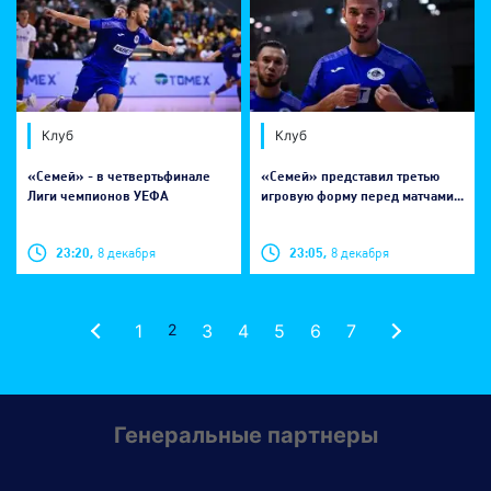
Клуб
Клуб
«Семей» - в четвертьфинале
«Семей» представил третью
Лиги чемпионов УЕФА
игровую форму перед матчами...
23:20,
8 декабря
23:05,
8 декабря
1
2
3
4
5
6
7
Генеральные партнеры