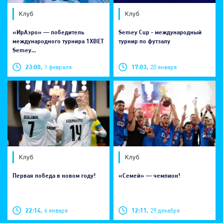
Клуб
Клуб
«ИрАэро» — победитель
Semey Cup - международный
международного турнира 1XBET
турнир по футзалу
Semey...
23:00,
1 февраля
17:03,
20 января
Клуб
Клуб
Первая победа в новом году!
«Семей» — чемпион!
22:14,
6 января
12:11,
29 декабря