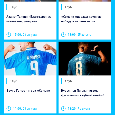
Клуб
Клуб
Азамат Толеш: «Благодарен за
«Семей» одержал крупную
оказанное доверие»
победу в первом матче...
15:00,
26 августа
18:00,
25 августа
Клуб
Клуб
Бруно Гомес - игрок «Семея»
Нурсултан Пиялы - игрок
футзального клуба «Семей»!
11:00,
23 августа
13:20,
7 августа