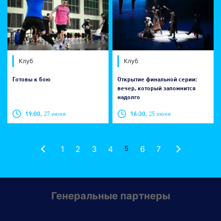
Клуб
Клуб
Готовы к бою
Открытие финальной серии:
вечер, который запомнится
надолго
19:00,
27 июня
16:30,
25 июня
1
2
3
4
5
6
7
Генеральные партнеры