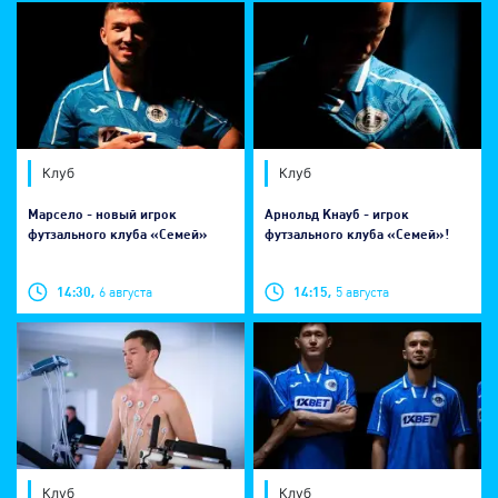
Клуб
Клуб
Марсело - новый игрок
Арнольд Кнауб - игрок
футзального клуба «Семей»
футзального клуба «Семей»!
14:30,
6 августа
14:15,
5 августа
Клуб
Клуб