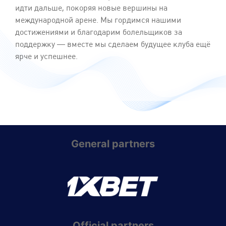
идти дальше, покоряя новые вершины на
международной арене. Мы гордимся нашими
достижениями и благодарим болельщиков за
поддержку — вместе мы сделаем будущее клуба ещё
ярче и успешнее.
General partners
Official partners