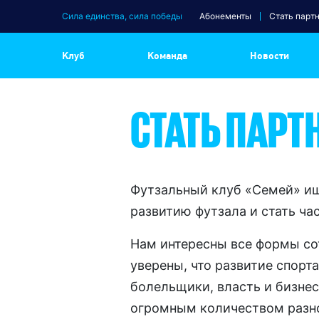
Сила единства, сила победы
Абонементы
Стать парт
Клуб
Команда
Новости
СТАТЬ ПАРТ
Футзальный клуб «Семей» ище
развитию футзала и стать ча
Нам интересны все формы со
уверены, что развитие спорт
болельщики, власть и бизнес
огромным количеством разно