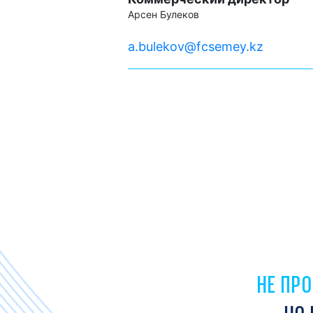
Арсен Булеков
a.bulekov@fcsemey.kz
НЕ ПР