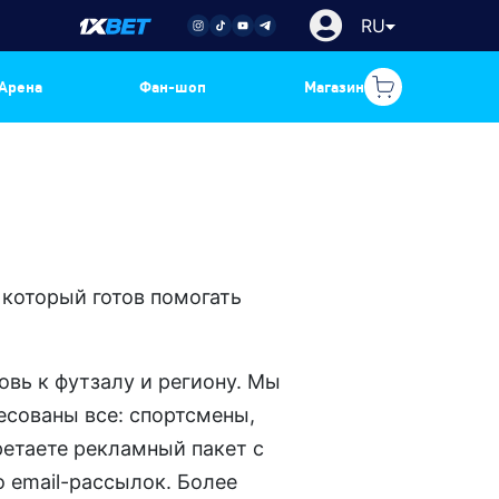
RU
Арена
Фан-шоп
Магазин
 который готов помогать
вь к футзалу и региону. Мы
есованы все: спортсмены,
ретаете рекламный пакет с
 email-рассылок. Более