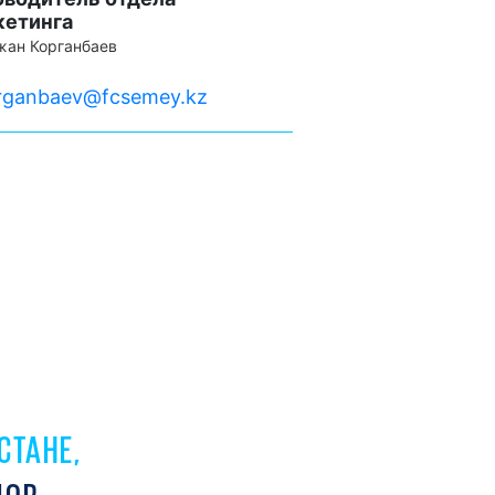
кетинга
ан Корганбаев
rganbaev@fcsemey.kz
СТАНЕ,