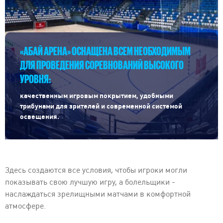
«АБАЙ АРЕНА» ОСНАЩЕНА ВСЕМ НЕОБХОДИМЫМ
ДЛЯ ПРОВЕДЕНИЯ СОРЕВНОВАНИЙ ВЫСОКОГО
УРОВНЯ:
качественным игровым покрытием, удобными
трибунами для зрителей и современной системой
освещения.
Здесь создаются все условия, чтобы игроки могли
показывать свою лучшую игру, а болельщики -
наслаждаться зрелищными матчами в комфортной
атмосфере.