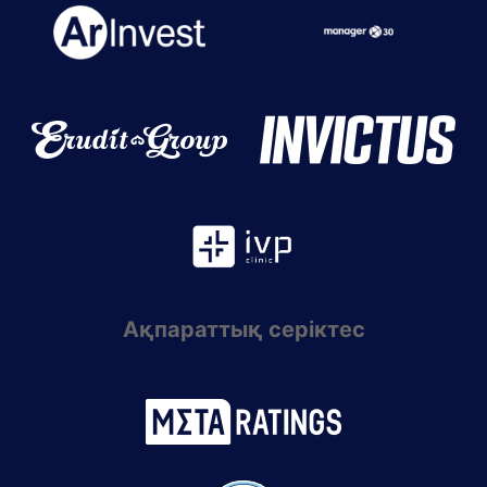
Ақпараттық серіктес