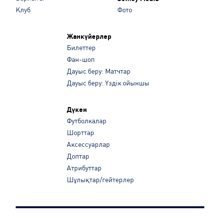
Клуб
Фото
Жанкүйерлер
Билеттер
Фан-шоп
Дауыс беру: Матчтар
Дауыс беру: Үздік ойыншы
Дүкен
Футболкалар
Шорттар
Аксессуарлар
Доптар
Атрибуттар
Шұлықтар/гейтерлер