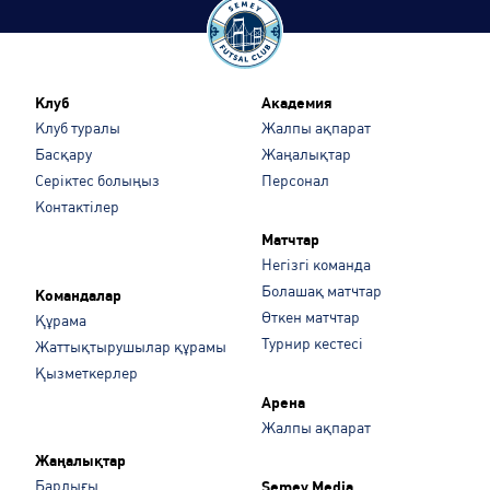
Клуб
Академия
Клуб туралы
Жалпы ақпарат
Басқару
Жаңалықтар
Серіктес болыңыз
Персонал
Контактілер
Матчтар
Негізгі команда
Болашақ матчтар
Командалар
Өткен матчтар
Құрама
Турнир кестесі
Жаттықтырушылар құрамы
Қызметкерлер
Арена
Жалпы ақпарат
Жаңалықтар
Барлығы
Semey Media