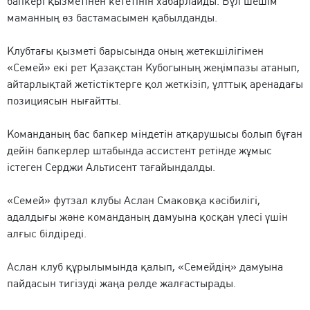
бапкері қызметінен кететінін хабарлайды. Бұл шешім
маманның өз бастамасымен қабылданды.
Клубтағы қызметі барысында оның жетекшілігімен
«Семей» екі рет Қазақстан Кубогының жеңімпазы атанып,
айтарлықтай жетістіктерге қол жеткізіп, ұлттық аренадағы
позициясын нығайтты.
Команданың бас бапкер міндетін атқарушысы болып бұған
дейін бапкерлер штабында ассистент ретінде жұмыс
істеген Серджи Альтисент тағайындалды.
«Семей» футзал клубы Аслан Смаковқа кәсібилігі,
адалдығы және команданың дамуына қосқан үлесі үшін
алғыс білдіреді.
Аслан клуб құрылымында қалып, «Семейдің» дамуына
пайдасын тигізуді жаңа рөлде жалғастырады.