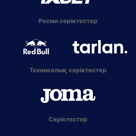
Ресми серіктестер
Техникалық серіктестер
Серіктестер