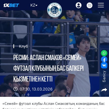
KZ
Клуб
РЕСМИ: АСЛАН СМАКОВ «СЕМЕЙ»
ФУТЗАЛ КЛУБЫНЫҢ БАС БАПКЕРІ
Бөлісу
ҚЫЗМЕТІНЕН КЕТТІ
07:30,
13.03.2026
«Семей» футзал клубы Аслан Смаковтың команданың бас