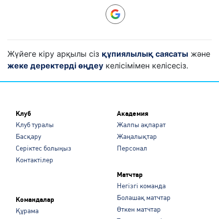
Жүйеге кіру арқылы сіз
құпиялылық саясаты
және
жеке деректерді өңдеу
келісімімен келісесіз.
Клуб
Академия
Клуб туралы
Жалпы ақпарат
Басқару
Жаңалықтар
Серіктес болыңыз
Персонал
Контактілер
Матчтар
Негізгі команда
Болашақ матчтар
Командалар
Өткен матчтар
Құрама