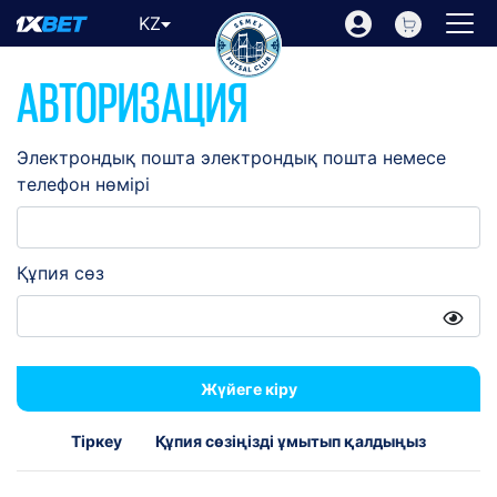
KZ
АВТОРИЗАЦИЯ
Электрондық пошта электрондық пошта немесе
телефон нөмірі
Құпия сөз
Жүйеге кіру
Тіркеу
Құпия сөзіңізді ұмытып қалдыңыз