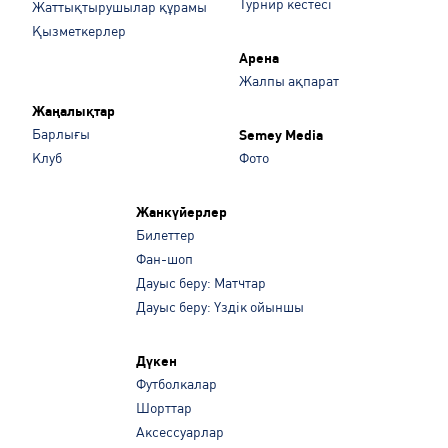
Турнир кестесі
Жаттықтырушылар құрамы
Қызметкерлер
Арена
Жалпы ақпарат
Жаңалықтар
Барлығы
Semey Media
Клуб
Фото
Жанкүйерлер
Билеттер
Фан-шоп
Дауыс беру: Матчтар
Дауыс беру: Үздік ойыншы
Дүкен
Футболкалар
Шорттар
Аксессуарлар