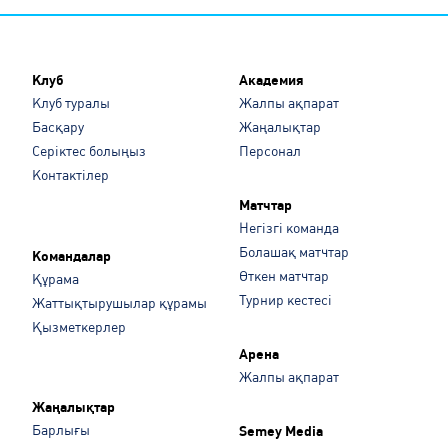
Клуб
Академия
Клуб туралы
Жалпы ақпарат
Басқару
Жаңалықтар
Серіктес болыңыз
Персонал
Контактілер
Матчтар
Негізгі команда
Болашақ матчтар
Командалар
Өткен матчтар
Құрама
Турнир кестесі
Жаттықтырушылар құрамы
Қызметкерлер
Арена
Жалпы ақпарат
Жаңалықтар
Барлығы
Semey Media