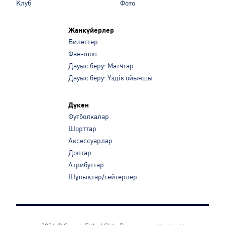
Клуб
Фото
Жанкүйерлер
Билеттер
Фан-шоп
Дауыс беру: Матчтар
Дауыс беру: Үздік ойыншы
Дүкен
Футболкалар
Шорттар
Аксессуарлар
Доптар
Атрибуттар
Шұлықтар/гейтерлер