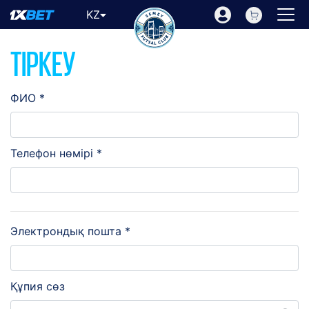
KZ
ТІРКЕУ
ФИО *
Телефон нөмірі *
Электрондық пошта *
Құпия сөз