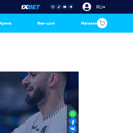
RU
Арена
Фан-шоп
Магазин