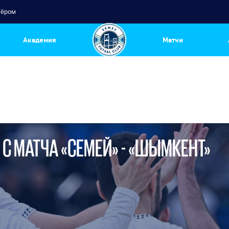
нёром
Академия
Матчи
С МАТЧА «СЕМЕЙ» - «ШЫМКЕНТ»