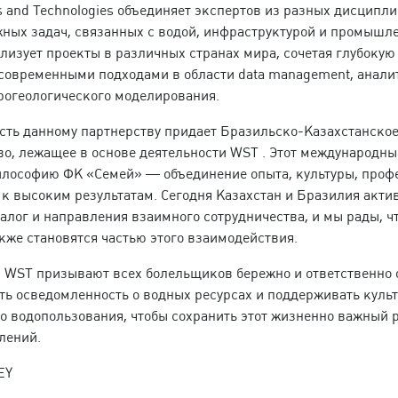
s and Technologies объединяет экспертов из разных дисципли
ных задач, связанных с водой, инфраструктурой и промышл
лизует проекты в различных странах мира, сочетая глубокую
 современными подходами в области data management, анали
рогеологического моделирования.
сть данному партнерству придает Бразильско-Казахстанско
во, лежащее в основе деятельности WST . Этот международны
илософию ФК «Семей» — объединение опыта, культуры, про
 к высоким результатам. Сегодня Казахстан и Бразилия акти
алог и направления взаимного сотрудничества, и мы рады, чт
кже становятся частью этого взаимодействия.
 WST призывают всех болельщиков бережно и ответственно 
ть осведомленность о водных ресурсах и поддерживать культ
о водопользования, чтобы сохранить этот жизненно важный 
лений.
EY