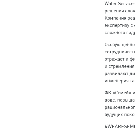
Water Service
решения слож
Компания реа
экспертизу с
сложного гид
Особую ценно
сотрудничест
отражает и ф
и стремления
развивают ди
инженерия та
ФК «Семей» и
воде, повыша
рациональног
будущих поко
#WEARESEM