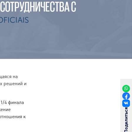
 СОТРУДНИЧЕСТВА С
щаяся на
х решений и
 1/4 финала
жение
Поделиться
отношения к