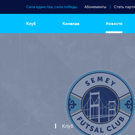
Сила единства, сила победы
Абонементы
Стать парт
Клуб
Команда
Новости
Клуб