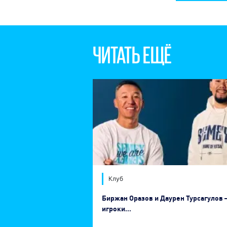
ЧИТАТЬ ЕЩЁ
Клуб
Биржан Оразов и Даурен Турсагулов
игроки...