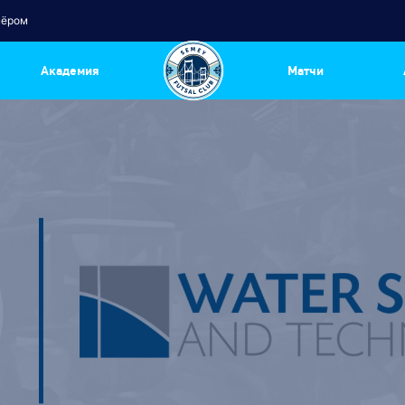
нёром
Академия
Матчи