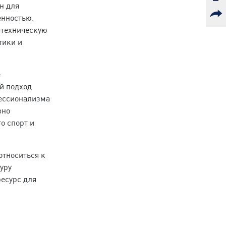
н для
енностью.
 техническую
тики и
е
й подход
фессионализма
вно
о спорт и
относиться к
уру
ресурс для