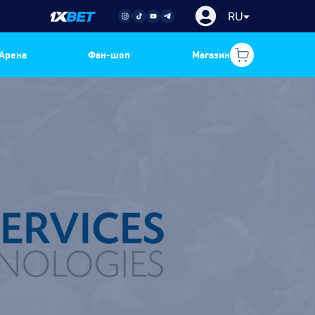
RU
Арена
Фан-шоп
Магазин