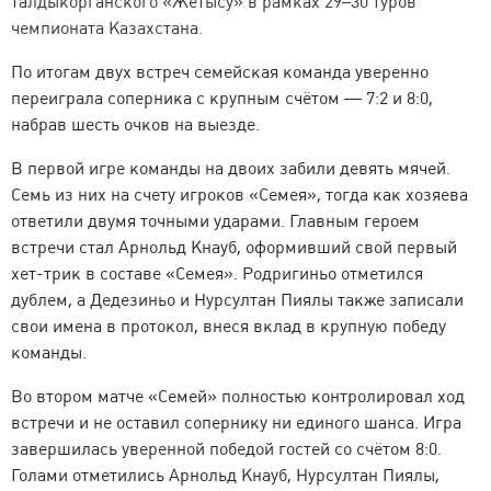
талдыкорганского «Жетысу» в рамках 29–30 туров
чемпионата Казахстана.
По итогам двух встреч семейская команда уверенно
переиграла соперника с крупным счётом — 7:2 и 8:0,
набрав шесть очков на выезде.
В первой игре команды на двоих забили девять мячей.
Семь из них на счету игроков «Семея», тогда как хозяева
ответили двумя точными ударами. Главным героем
встречи стал Арнольд Кнауб, оформивший свой первый
хет-трик в составе «Семея». Родригиньо отметился
дублем, а Дедезиньо и Нурсултан Пиялы также записали
свои имена в протокол, внеся вклад в крупную победу
команды.
Во втором матче «Семей» полностью контролировал ход
встречи и не оставил сопернику ни единого шанса. Игра
завершилась уверенной победой гостей со счётом 8:0.
Голами отметились Арнольд Кнауб, Нурсултан Пиялы,