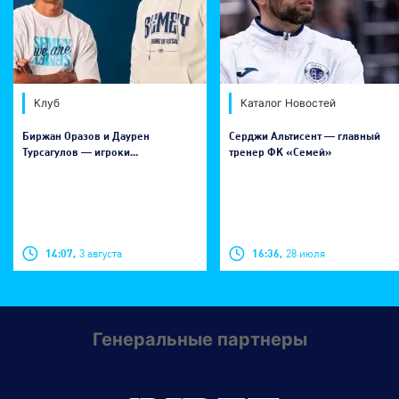
Клуб
Каталог Новостей
Биржан Оразов и Даурен
Серджи Альтисент — главный
Турсагулов — игроки...
тренер ФК «Семей»
14:07,
3 августа
16:36,
28 июля
Генеральные партнеры