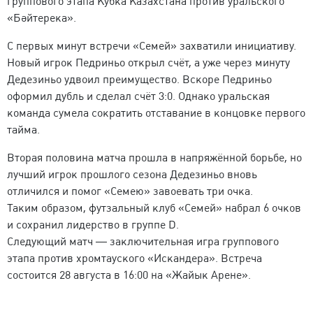
группового этапа Кубка Казахстана против уральского
«Бәйтерека».
С первых минут встречи
«Семей»
захватили инициативу.
Новый игрок Педриньо открыл счёт, а уже через минуту
Дедезиньо удвоил преимущество. Вскоре Педриньо
оформил дубль и сделал счёт 3:0. Однако уральская
команда сумела сократить отставание в концовке первого
тайма.
Вторая половина матча прошла в напряжённой борьбе, но
лучший игрок прошлого сезона Дедезиньо вновь
отличился и помог «Семею» завоевать три очка.
Таким образом, футзальный клуб «Семей» набрал 6 очков
и сохранил лидерство в группе D.
Следующий матч — заключительная игра группового
этапа против хромтауского «Искандера». Встреча
состоится 28 августа в 16:00 на «Жайык Арене».