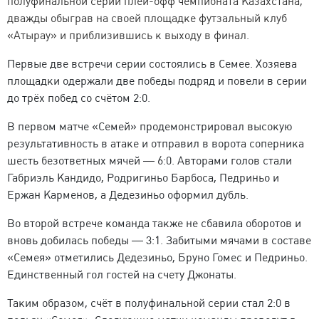
полуфинальной серии плей-офф чемпионата Казахстана,
дважды обыграв на своей площадке футзальный клуб
«Атырау» и приблизившись к выходу в финал.
Первые две встречи серии состоялись в Семее. Хозяева
площадки одержали две победы подряд и повели в серии
до трёх побед со счётом 2:0.
В первом матче «Семей» продемонстрировал высокую
результативность в атаке и отправил в ворота соперника
шесть безответных мячей — 6:0. Авторами голов стали
Габриэль Кандидо, Родригиньо Барбоса, Педриньо и
Ержан Карменов, а Дедезиньо оформил дубль.
Во второй встрече команда также не сбавила оборотов и
вновь добилась победы — 3:1. Забитыми мячами в составе
«Семея» отметились Дедезиньо, Бруно Гомес и Педриньо.
Единственный гол гостей на счету Джонаты.
Таким образом, счёт в полуфинальной серии стал 2:0 в